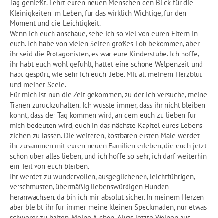
Tag genießt. Lehrt euren neuen Menschen den Blick für die
Kleinigkeiten im Leben, für das wirklich Wichtige, für den
Moment und die Leichtigkeit.
Wenn ich euch anschaue, sehe ich so viel von euren Eltern in
euch. Ich habe von vielen Seiten großes Lob bekommen, aber
ihr seid die Protagonisten, es war eure Kinderstube. Ich hoffe,
ihr habt euch wohl gefühlt, hattet eine schöne Welpenzeit und
habt gespürt, wie sehr ich euch liebe. Mit all meinem Herzblut
und meiner Seele.
Für mich ist nun die Zeit gekommen, zu der ich versuche, meine
Tränen zurückzuhalten. Ich wusste immer, dass ihr nicht bleiben
könnt, dass der Tag kommen wird, an dem euch zu lieben für
mich bedeuten wird, euch in das nächste Kapitel eures Lebens
ziehen zu lassen. Die weiteren, kostbaren ersten Male werdet
ihr zusammen mit euren neuen Familien erleben, die euch jetzt
schon über alles lieben, und ich hoffe so sehr, ich darf weiterhin
ein Teil von euch bleiben.
Ihr werdet zu wundervollen, ausgeglichenen, leichtführigen,
verschmusten, übermäßig liebenswürdigen Hunden
heranwachsen, da bin ich mir absolut sicher. In meinem Herzen
aber bleibt ihr für immer meine kleinen Speckmaden, nur etwas
schwerer zu halten. Meine A-chen, Alvas letzte Welpen aus