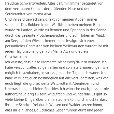
freudige Schwanzwedeln. Alles galt mir. Immer begleitet von
dem vertrauten Geruch, der prüfenden Nase und der
Souveränität von Mama Alva.
Und ihr seid gewachsen, direkt vor meinen Augen, immer
schneller. Das Robben in der Wurfkiste neben meinem Bett
wurde zu Laufen, wurde zu Rennen und Springen in der Sonne
durch das gesamte Pfötchenparadies und zum Toben im Wald,
am See, auf den Wiesen. Immer mehr festigte sich euer
persönlicher Charakter. Von kleinen Weißwürsten wurdet ihr mit
jedem Tag unabhängiger von Mama Alva und euren
Geschwistern.
Ich wusste, dass diese Momente nicht ewig dauern würden. Ich
habe versucht, alles zu genießen und so viele Erinnerungen wie
möglich festzuhalten, so stressig manche Tage auch waren. Ich
habe versucht, euch bestmöglich auf das vorzubereiten, was vor
euch liegt: die große, weite Welt, voll mit Abenteuern und
Überraschungen. Meine Speckies, ich wünsche euch, dass ihr nie
aufhört, neugierig zu sein, wild, frech und wunderbar. Es gibt so
viele kleine Dinge, über die ihr staunen könnt. Ich möchte, dass
ihr eure Schritte frei durch Wiesen und Wälder setzen könnt,
dass ihr ein langes, glückliches Leben führen dürft und jeden