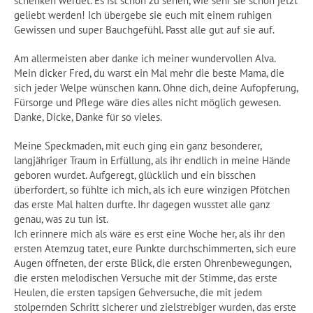
schenken werdet. Es ist schön zu sehen, wie sehr sie schon jetzt
geliebt werden! Ich übergebe sie euch mit einem ruhigen
Gewissen und super Bauchgefühl. Passt alle gut auf sie auf.
Am allermeisten aber danke ich meiner wundervollen Alva.
Mein dicker Fred, du warst ein Mal mehr die beste Mama, die
sich jeder Welpe wünschen kann. Ohne dich, deine Aufopferung,
Fürsorge und Pflege wäre dies alles nicht möglich gewesen.
Danke, Dicke, Danke für so vieles.
Meine Speckmaden, mit euch ging ein ganz besonderer,
langjähriger Traum in Erfüllung, als ihr endlich in meine Hände
geboren wurdet. Aufgeregt, glücklich und ein bisschen
überfordert, so fühlte ich mich, als ich eure winzigen Pfötchen
das erste Mal halten durfte. Ihr dagegen wusstet alle ganz
genau, was zu tun ist.
Ich erinnere mich als wäre es erst eine Woche her, als ihr den
ersten Atemzug tatet, eure Punkte durchschimmerten, sich eure
Augen öffneten, der erste Blick, die ersten Ohrenbewegungen,
die ersten melodischen Versuche mit der Stimme, das erste
Heulen, die ersten tapsigen Gehversuche, die mit jedem
stolpernden Schritt sicherer und zielstrebiger wurden, das erste