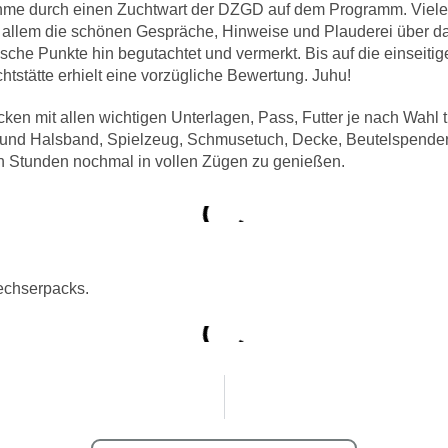
ahme durch einen Zuchtwart der DZGD auf dem Programm. Vielen
 allem die schönen Gespräche, Hinweise und Plauderei über da
sche Punkte hin begutachtet und vermerkt. Bis auf die einseiti
stätte erhielt eine vorzügliche Bewertung. Juhu!
packen mit allen wichtigen Unterlagen, Pass, Futter je nach Wahl
e und Halsband, Spielzeug, Schmusetuch, Decke, Beutelspender,
en Stunden nochmal in vollen Zügen zu genießen.
echserpacks.